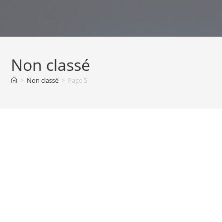
Skip
to
content
Non classé
>
Non classé
>
Page 5