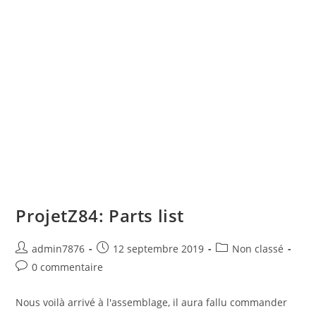
ProjetZ84: Parts list
Auteur/autrice
Publication
Post
admin7876
12 septembre 2019
Non classé
de
publiée :
category:
Commentaires
0 commentaire
la
de
publication :
la
Nous voilà arrivé à l'assemblage, il aura fallu commander
publication :