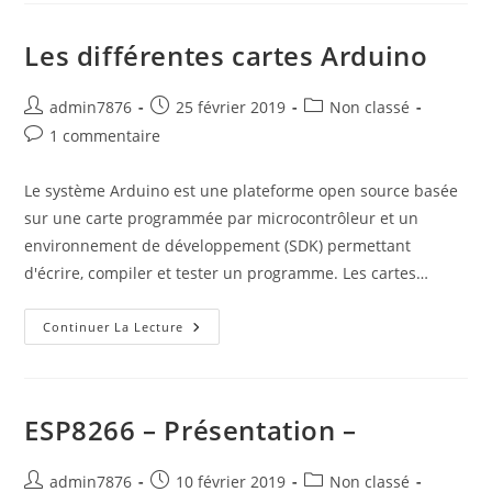
Les différentes cartes Arduino
Auteur/autrice
Publication
Post
admin7876
25 février 2019
Non classé
de
publiée :
category:
Commentaires
1 commentaire
la
de
publication :
la
Le système Arduino est une plateforme open source basée
publication :
sur une carte programmée par microcontrôleur et un
environnement de développement (SDK) permettant
d'écrire, compiler et tester un programme. Les cartes…
Les
Continuer La Lecture
Différentes
Cartes
Arduino
ESP8266 – Présentation –
Auteur/autrice
Publication
Post
admin7876
10 février 2019
Non classé