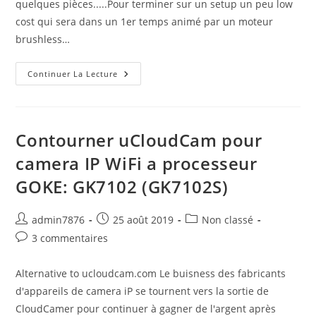
quelques pièces.....Pour terminer sur un setup un peu low
cost qui sera dans un 1er temps animé par un moteur
brushless…
ProjetZ84:
Continuer La Lecture
Parts
List
Contourner uCloudCam pour
camera IP WiFi a processeur
GOKE: GK7102 (GK7102S)
Auteur/autrice
Publication
Post
admin7876
25 août 2019
Non classé
de
publiée :
category:
Commentaires
3 commentaires
la
de
publication :
la
Alternative to ucloudcam.com Le buisness des fabricants
publication :
d'appareils de camera iP se tournent vers la sortie de
CloudCamer pour continuer à gagner de l'argent après