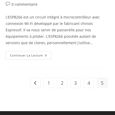
de
publiée :
category:
Commentaires
0 commentaire
la
de
publication :
la
L’ESP8266 est un circuit intégré à microcontrôleur avec
publication :
connexion Wi-Fi développé par le fabricant chinois
Espressif. Il va nous servir de passerelle pour nos
équipements à piloter. L'ESP8266 possède autant de
versions que de clones, personnellement j'utilise…
ESP8266
Continuer La Lecture
–
Présentation
–
1
2
3
4
5
Go to the previous page