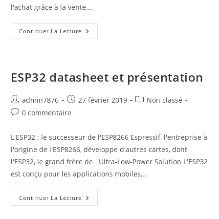
l'achat grâce à la vente…
Contourner
Continuer La Lecture
UCloudCam
Pour
Camera
IP
WiFi
A
ESP32 datasheet et présentation
Processeur
GOKE:
GK7102
Auteur/autrice
Publication
(GK7102S)
Post
admin7876
27 février 2019
Non classé
de
publiée :
category:
Commentaires
0 commentaire
la
de
publication :
la
L'ESP32 : le successeur de l'ESP8266 Espressif, l'entreprise à
publication :
l'origine de l'ESP8266, développe d'autres cartes, dont
l'ESP32, le grand frère de Ultra-Low-Power Solution L'ESP32
est conçu pour les applications mobiles,…
ESP32
Continuer La Lecture
Datasheet
Et
Présentation