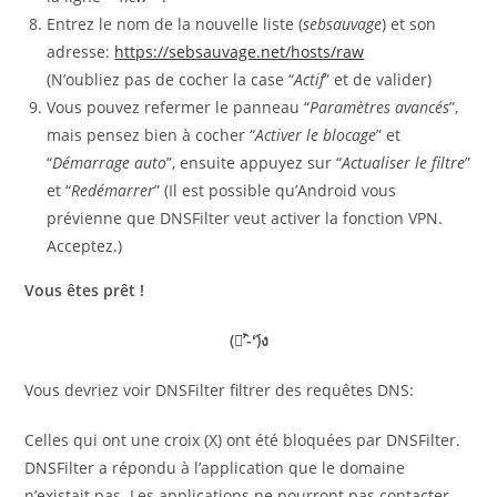
Entrez le nom de la nouvelle liste (
sebsauvage
) et son
adresse:
https://sebsauvage.net/hosts/raw
(N’oubliez pas de cocher la case “
Actif
” et de valider)
Vous pouvez refermer le panneau “
Paramètres avancés
”,
mais pensez bien à cocher “
Activer le blocage
” et
“
Démarrage auto
”, ensuite appuyez sur “
Actualiser le filtre
”
et “
Redémarrer
” (Il est possible qu’Android vous
prévienne que DNSFilter veut activer la fonction VPN.
Acceptez.)
Vous êtes prêt !
(ง︡’-‘︠)ง
Vous devriez voir DNSFilter filtrer des requêtes DNS:
Celles qui ont une croix (X) ont été bloquées par DNSFilter.
DNSFilter a répondu à l’application que le domaine
n’existait pas. Les applications ne pourront pas contacter