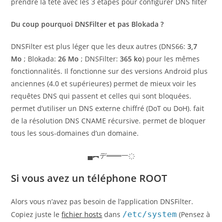
prendre la tête avec les 3 étapes pour configurer DNS filter
Du coup pourquoi DNSFilter et pas Blokada ?
DNSFilter est plus léger que les deux autres (DNS66:
3,7
Mo
; Blokada:
26 Mo
; DNSFilter:
365 ko
) pour les mêmes
fonctionnalités. Il fonctionne sur des versions Android plus
anciennes (4.0 et supérieures) permet de mieux voir les
requêtes DNS qui passent et celles qui sont bloquées.
permet d’utiliser un DNS externe chiffré (DoT ou DoH). fait
de la résolution DNS CNAME récursive. permet de bloquer
tous les sous-domaines d’un domaine.
▄︻デ═══一҉
Si vous avez un téléphone ROOT
Alors vous n’avez pas besoin de l’application DNSFilter.
Copiez juste le
fichier hosts
dans
/etc/system
(Pensez à