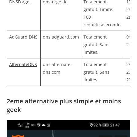
DNSForge
dnsforge.de
Totalement
176.9
gratuit. Limite:
2a01
100
2a01
requêtes/seconde.
AdGuard DNS
dns.adguard.com
Totalement
94.14
gratuit. Sans
2a10:
limites.
AlternateDNS
dns.alternate-
Totalement
23.2
dns.com
gratuit. Sans
2001
limites.
2001
2eme alternative plus simple et moins
geek