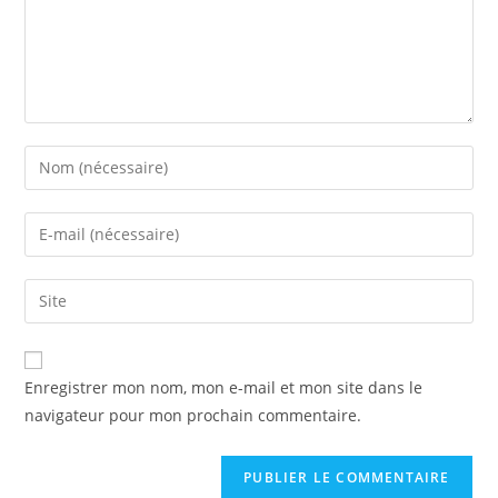
Enter
your
name
Enter
or
your
username
email
Saisir
to
address
l’URL
comment
to
de
comment
votre
Enregistrer mon nom, mon e-mail et mon site dans le
site
navigateur pour mon prochain commentaire.
(facultatif)