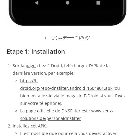
( -_･) ︻デ═一 * (/❛o❛)/
Etape 1: Installation
Sur la
page
chez F-Droid, téléchargez l’APK de la
dernière version, par exemple:
https://f-
droid.org/repo/dnsfilter.android_1504801.apk
(ou
bien installez-le via le magasin F-Droid si vous l’avez
sur votre téléphone).
La page officielle de DNSFilter est :
www.zenz-
solutions.de/personaldnsfilter
Installez cet APK.
Il est possible que pour cela vous deviez activer