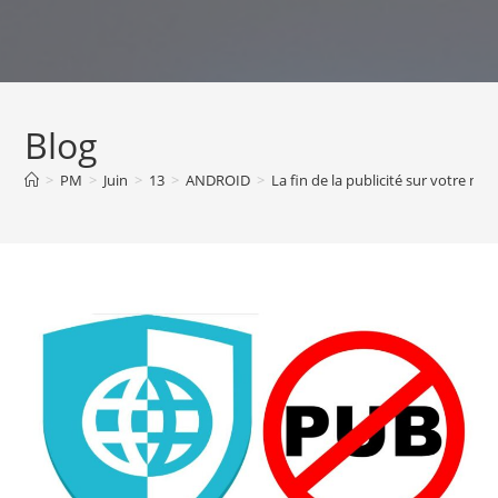
Skip
to
content
Blog
>
PM
>
Juin
>
13
>
ANDROID
>
La fin de la publicité sur votre mob