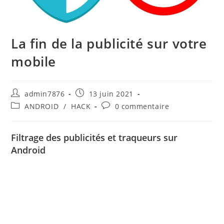
La fin de la publicité sur votre
mobile
Auteur/autrice
Publication
admin7876
13 juin 2021
de
publiée :
Post
Commentaires
ANDROID
/
HACK
0 commentaire
la
category:
de
publication :
la
publication :
Filtrage des publicités et traqueurs sur
Android