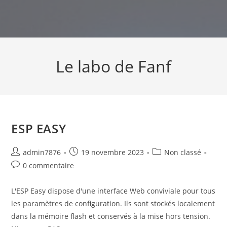
Skip
to
content
Le labo de Fanf
ESP EASY
Auteur/autrice
Publication
Post
admin7876
19 novembre 2023
Non classé
de
publiée :
category:
Commentaires
0 commentaire
la
de
publication :
la
L'ESP Easy dispose d'une interface Web conviviale pour tous
publication :
les paramètres de configuration. Ils sont stockés localement
dans la mémoire flash et conservés à la mise hors tension.