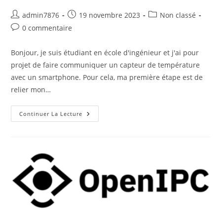
Auteur/autrice
Publication
Post
admin7876
19 novembre 2023
Non classé
de
publiée :
category:
Commentaires
0 commentaire
la
de
publication :
la
Bonjour, je suis étudiant en école d'ingénieur et j'ai pour
publication :
projet de faire communiquer un capteur de température
avec un smartphone. Pour cela, ma première étape est de
relier mon…
Arduino
Continuer La Lecture
Et
ESP8266