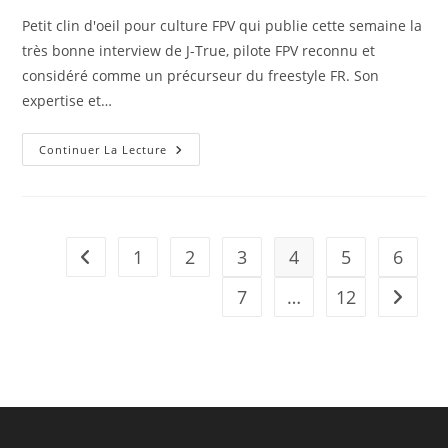
publication :
la
Petit clin d'oeil pour culture FPV qui publie cette semaine la
publication :
très bonne interview de J-True, pilote FPV reconnu et
considéré comme un précurseur du freestyle FR. Son
expertise et…
INTERVIEW
Continuer La Lecture
J-
True
FPV
1
2
3
4
5
6
Go to the previous page
7
…
12
Aller à 