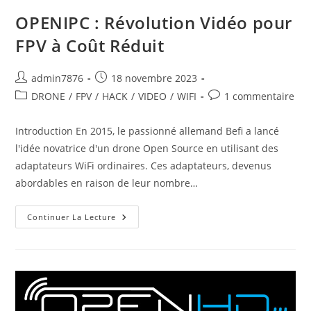
OPENIPC : Révolution Vidéo pour
FPV à Coût Réduit
Auteur/autrice
Publication
admin7876
18 novembre 2023
de
publiée :
Post
Commentaires
DRONE
/
FPV
/
HACK
/
VIDEO
/
WIFI
1 commentaire
la
category:
de
publication :
la
Introduction En 2015, le passionné allemand Befi a lancé
publication :
l'idée novatrice d'un drone Open Source en utilisant des
adaptateurs WiFi ordinaires. Ces adaptateurs, devenus
abordables en raison de leur nombre…
OPENIPC
Continuer La Lecture
:
Révolution
Vidéo
Pour
FPV
À
Coût
Réduit