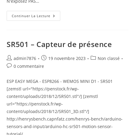
N'exposez PAS…
ESP
Continuer La Lecture
EASY
SR501 – Capteur de présence
Auteur/autrice
Publication
Post
admin7876
19 novembre 2023
Non classé
de
publiée :
category:
Commentaires
0 commentaire
la
de
publication :
la
ESP EASY MEGA - ESP8266 - WEMOS MINI D1 - SR501
publication :
[zemstl url="https://penstock.fr/wp-
content/uploads/2018/12/SR501.stl"/] [zemstl
url="https://penstock.fr/wp-
content/uploads/2018/12/SR501_3D.stl"/]
http://henrysbench.capnfatz.com/henrys-bench/arduino-
sensors-and-input/arduino-hc-sr501-motion-sensor-
tutorial/