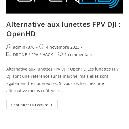
Alternative aux lunettes FPV DJI :
OpenHD
Auteur/autrice
Publication
admin7876
4 novembre 2023
de
publiée :
Post
Commentaires
DRONE
/
FPV
/
HACK
1 commentaire
la
category:
de
publication :
la
Alternative aux lunettes FPV DJI : OpenHD Les lunettes FPV
publication :
DJI sont une référence sur le marché, mais elles sont
également très onéreuses. Si vous recherchez une
alternative moins coûteuse,…
Alternative
Continuer La Lecture
Aux
Lunettes
FPV
DJI
:
OpenHD