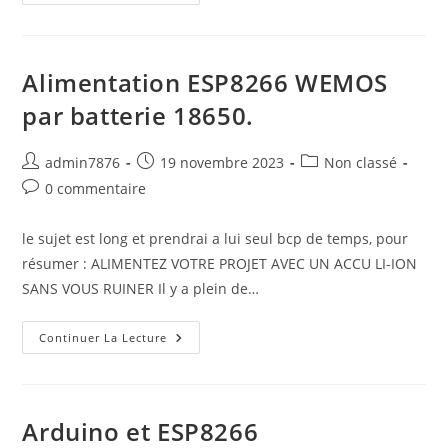
&
BM280
Alimentation ESP8266 WEMOS
par batterie 18650.
Auteur/autrice
Publication
Post
admin7876
19 novembre 2023
Non classé
de
publiée :
category:
Commentaires
0 commentaire
la
de
publication :
la
le sujet est long et prendrai a lui seul bcp de temps, pour
publication :
résumer : ALIMENTEZ VOTRE PROJET AVEC UN ACCU LI-ION
SANS VOUS RUINER Il y a plein de…
Alimentation
Continuer La Lecture
ESP8266
WEMOS
Par
Batterie
18650.
Arduino et ESP8266