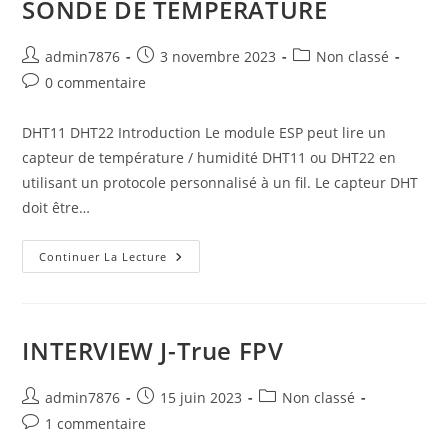
SONDE DE TEMPERATURE
Auteur/autrice
Publication
Post
admin7876
3 novembre 2023
Non classé
de
publiée :
category:
Commentaires
0 commentaire
la
de
publication :
la
DHT11 DHT22 Introduction Le module ESP peut lire un
publication :
capteur de température / humidité DHT11 ou DHT22 en
utilisant un protocole personnalisé à un fil. Le capteur DHT
doit être…
SONDE
Continuer La Lecture
DE
TEMPERATURE
INTERVIEW J-True FPV
Auteur/autrice
Publication
Post
admin7876
15 juin 2023
Non classé
de
publiée :
category:
Commentaires
1 commentaire
la
de