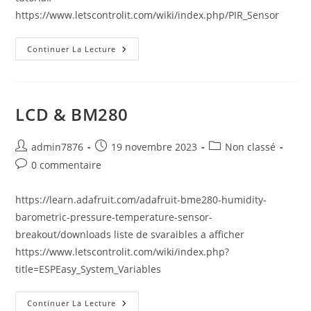
https://www.letscontrolit.com/wiki/index.php/PIR_Sensor
SR501
Continuer La Lecture
–
Capteur
De
Présence
LCD & BM280
Auteur/autrice
Publication
Post
admin7876
19 novembre 2023
Non classé
de
publiée :
category:
Commentaires
0 commentaire
la
de
publication :
la
https://learn.adafruit.com/adafruit-bme280-humidity-
publication :
barometric-pressure-temperature-sensor-
breakout/downloads liste de svaraibles a afficher
https://www.letscontrolit.com/wiki/index.php?
title=ESPEasy_System_Variables
LCD
Continuer La Lecture