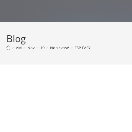
Skip
to
content
Blog
>
AM
>
Nov
>
19
>
Non classé
>
ESP EASY