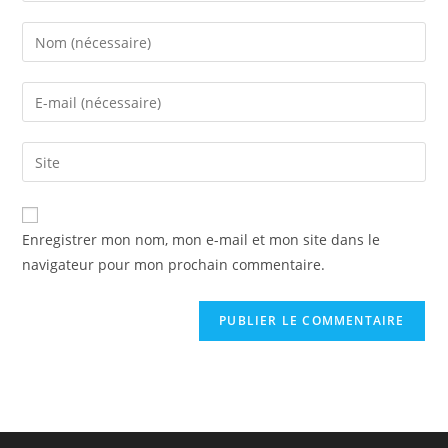
Enter
your
name
Enter
or
your
username
email
Saisir
to
address
l’URL
comment
to
de
comment
votre
Enregistrer mon nom, mon e-mail et mon site dans le
site
navigateur pour mon prochain commentaire.
(facultatif)