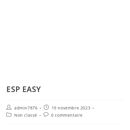
ESP EASY
Auteur/autrice
Publication
admin7876
19 novembre 2023
de
publiée :
Post
Commentaires
Non classé
0 commentaire
la
category:
de
publication :
la