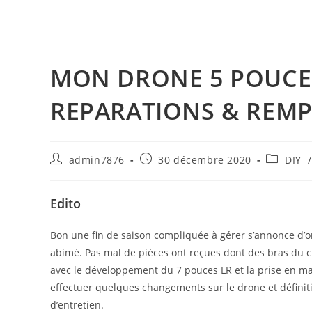
MON DRONE 5 POUCES
REPARATIONS & REMP
Auteur/autrice
Publication
Post
admin7876
30 décembre 2020
DIY
de
publiée :
category:
la
publication :
Edito
Bon une fin de saison compliquée à gérer s’annonce d’o
abimé. Pas mal de pièces ont reçues dont des bras du 
avec le développement du 7 pouces LR et la prise en ma
effectuer quelques changements sur le drone et définit
d’entretien.