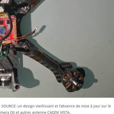
OURCE: un design vieillissant et l’absence de mise à jour sur le
amera DJI et autres antenne CADDX VISTA.