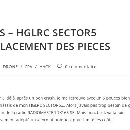
 – HGLRC SECTOR5
LACEMENT DES PIECES
Commentaires
/
DRONE
/
FPV
/
HACK
0 commentaire
de
la
publication :
r & déjà, après un bon crash, je me retrouve avec un 5 pouces bien
châssis de mon HGLRC SECTOR5…. Alors j’avais pas trop besoin de 
in de la radio RADIOMASTER TX16S SE. Mais bon, bref, va falloir
ivement adopté un « format unique » pour limité les coûts