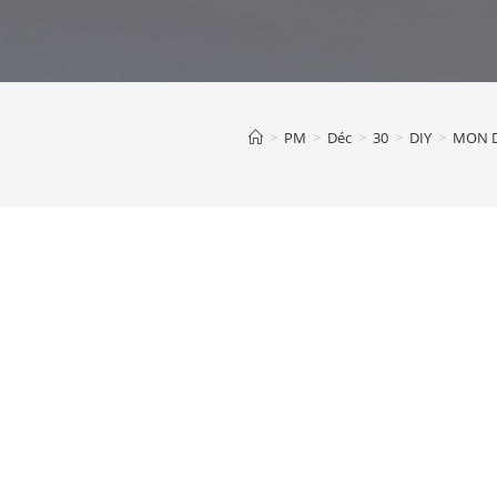
>
PM
>
Déc
>
30
>
DIY
>
MON D