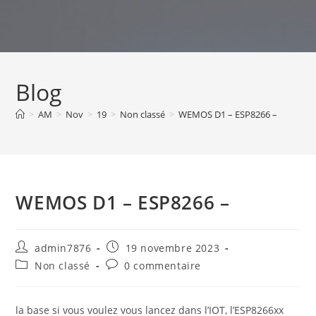
Skip
to
content
Blog
>
AM
>
Nov
>
19
>
Non classé
>
WEMOS D1 – ESP8266 –
WEMOS D1 – ESP8266 –
Auteur/autrice
Publication
admin7876
19 novembre 2023
de
publiée :
Post
Commentaires
Non classé
0 commentaire
la
category:
de
publication :
la
publication :
la base si vous voulez vous lancez dans l’IOT, l’ESP8266xx