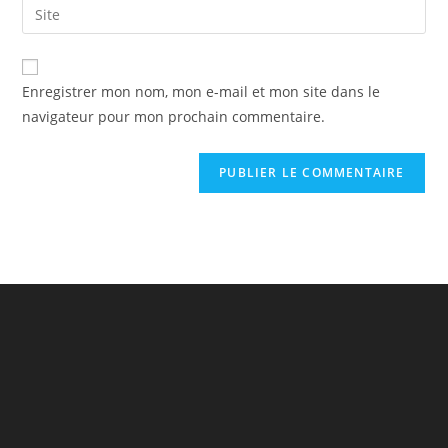
Saisir
to
address
l’URL
comment
to
de
comment
votre
Enregistrer mon nom, mon e-mail et mon site dans le
site
navigateur pour mon prochain commentaire.
(facultatif)